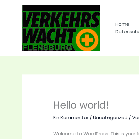
Zum
Inhalt
springen
Home
Datenschu
Hello world!
Ein Kommentar
/
Uncategorized
/ V
Welcome to WordPress. This is your firs